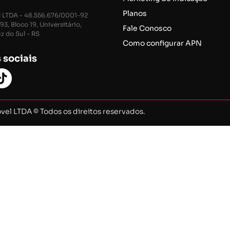
Pl
anos
l LTDA - 48.556.676/0001-92
3, Bloco 19, Universitário,
Fale Cono
sco
z do Sul - RS
Como configurar APN
 sociais
vel LTDA © Todos os direitos reservados.