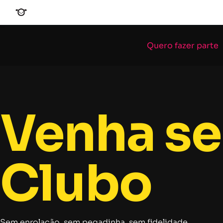
Quero fazer parte
Venha se
Clubo
Sem enrolação, sem pegadinha, sem fidelidade