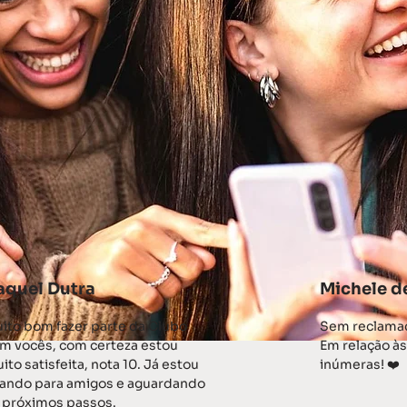
aquel Dutra
Michele d
ito bom fazer parte da Clubo
Sem reclamaç
m vocês, com certeza estou
Em relação às 
ito satisfeita, nota 10. Já estou
inúmeras! ❤️
lando para amigos e aguardando
 próximos passos.