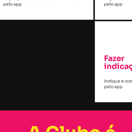
pelo app
pelo app
Fazer
indica
Indique e co
pelo app